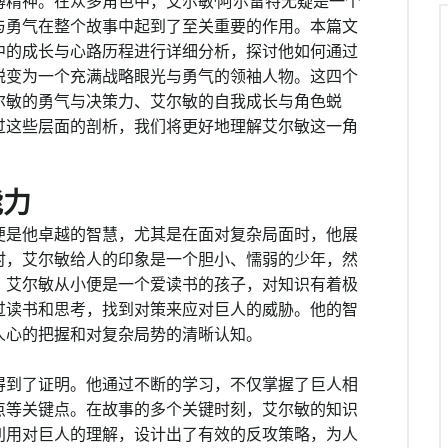
精神。在众多角色中，艾尔敏·阿尔雷特无疑是一个
与勇气在整个故事中起到了至关重要的作用。本篇文
中的成长与心路历程进行详细分析，探讨他如何通过
蜕变为一个充满战略眼光与勇气的领袖人物。这四个
尔敏的勇气与决策力、艾尔敏的自我成长与角色蜕
过这些层面的剖析，我们将更好地理解艾尔敏这一角
能力
便是他卓越的智慧，尤其是在面对复杂局面时，他展
时，艾尔敏给人的印象是一个胆小、懦弱的少年，然
。艾尔敏从小便是一个爱读书的孩子，对知识有着极
过读书和思考，找到对策来应对巨人的威胁。他的智
人心的把握和对复杂局势的清晰认知。
得到了证明。他通过不断的学习，不仅掌握了巨人相
点等关键点。在故事的多个关键时刻，艾尔敏的知识
利用对巨人的理解，设计出了有效的反攻策略，为人