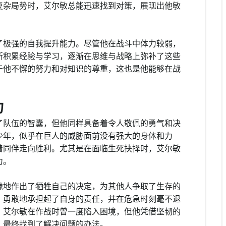
复杂局势时，艾尔敏总能迅速找到对策，展现出他敏
了极强的自我提升能力。尽管他在战斗中体力较弱，
断积累经验与学习，逐渐在思维与战略上弥补了这些
于他不懈的努力和对知识的尊重，这也是他能够在战
力
了队伍的智囊，但他同样具备着令人敬佩的勇气和决
少年，似乎在巨人的威胁面前没有强大的身体和力
着同伴走向胜利。尤其是在面临生死抉择时，艾尔敏
力。
豫地作出了牺牲自己的决定，为其他人争取了生存的
，勇敢地承担起了自身的责任，并在危急时刻毫不退
，艾尔敏在作战时曾一度陷入困境，但他凭借坚韧的
，最终找到了解决问题的办法。