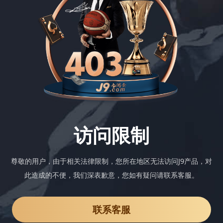
访问限制
尊敬的用户，由于相关法律限制，您所在地区无法访问J9产品，对
此造成的不便，我们深表歉意，您如有疑问请联系客服。
联系客服