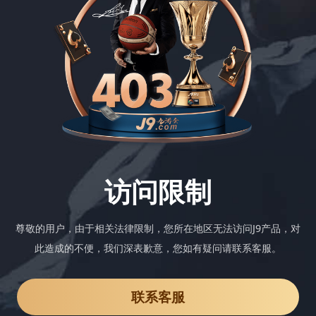
访问限制
尊敬的用户，由于相关法律限制，您所在地区无法访问J9产品，对
此造成的不便，我们深表歉意，您如有疑问请联系客服。
联系客服