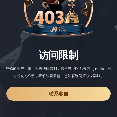
访问限制
尊敬的用户，由于相关法律限制，您所在地区无法访问J9产品，对
此造成的不便，我们深表歉意，您如有疑问请联系客服。
联系客服